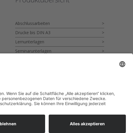
Abschlussarbeiten
Drucke bis DIN A3
Lernunterlagen
Seminarunterlagen
Drucke gebunden im Softcover
Drucke gebunden im Hardcover
Karten
Visitenkarten
Briefpapier
Alles auf einen Blick
Broschüren
Flyer und Falzflyer
Faltblätter
Lead-Print ONLINE DRUCKSHOP