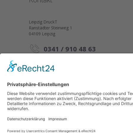
Leipzig DruckT
Ranstädter Steinweg 1
04109 Leipzig
0341 / 910 48 63
info@leipzigdruckt.com
Ihre EXPRESSDRUCKEREI im Leipziger Zentrum!
2026 | Leipzig DruckT